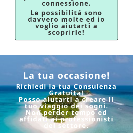
connessione.
Le possibilitá sono
davvero molte ed io
voglio aiutarti a
scoprirle!
La tua occasione!
Richiedi la tua Consulenza
Gratuita!
Posso aiutarti a creare il
tuo viaggio dei sogni.
Non perder tempo ed
affidati ai professionisti
del settore.