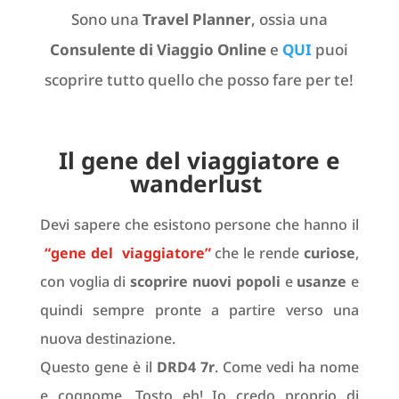
Sono una
Travel Planner
, ossia una
Consulente di Viaggio Online
e
QUI
puoi
scoprire tutto quello che posso fare per te!
Il gene del viaggiatore e
wanderlust
Devi sapere che esistono persone che hanno il
“gene del viaggiatore”
che le rende
curiose
,
con voglia di
scoprire nuovi popoli
e
usanze
e
quindi sempre pronte a partire verso una
nuova destinazione.
Questo gene è il
DRD4 7r
. Come vedi ha nome
e cognome. Tosto eh!
Io credo proprio di