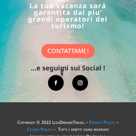
La tua vacanza sará
garantita dai piu’
grandi operatori del
turismo!
CONTATTAMI !
…e seguimi sui Social !
Copyright © 2022 LisaDreamsTravel –
Privacy Policy
–
Cookie Policy
– Tutti i diritti sono riservati