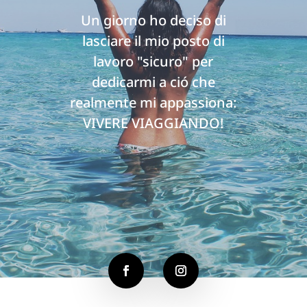
Un giorno ho deciso di
lasciare il mio posto di
lavoro "sicuro" per
dedicarmi a ció che
realmente mi appassiona:
VIVERE VIAGGIANDO!