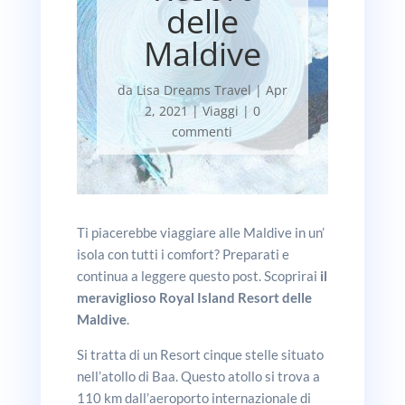
delle
Maldive
da
Lisa Dreams Travel
|
Apr
2, 2021
|
Viaggi
|
0
commenti
Ti piacerebbe viaggiare alle Maldive in un’
isola con tutti i comfort? Preparati e
continua a leggere questo post. Scoprirai
il
meraviglioso Royal Island Resort delle
Maldive
.
Si tratta di un Resort cinque stelle situato
nell’atollo di Baa. Questo atollo si trova a
110 km dall’aeroporto internazionale di