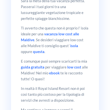
Sarà la meta della tua vacanza perfetta.
Passerai i tuoi giorni tra una
lussureggiante vegetazione tropicale e
perfette spiagge bianchissime.
Ti avverto che questa non è proprio l’ isola
ideale per una
vacanza low cost alle
Maldive
. Se desideri viaggiare low cost
alle Maldive ti consiglio quest’
isola
oppure
questa
.
E comunque puoi sempre scaricarti la mia
guida gratuita
per viaggiare
low cost
alle
Maldive! Nel mio
ebook
te le racconto
tutte! O quasi!
In realtà il Royal Island Resort non è poi
così tanto più costoso per la tipologia di
servizi che avresti a disposizione.
Ma continua a leggere e scopri il