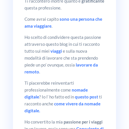
Ti racconterò inoltre quanto è
gratificante
questa professione.
Come avrai capito
sono una persona che
ama viaggiare
.
Ho scelto di condividere questa passione
attraverso questo blog in cui ti racconto
tutto sui miei
viaggi
e sulla nuova
modalità di lavorare che sta prendendo
piede un po’ ovunque, ossia
lavorare da
remoto
.
Ti piacerebbe reinventarti
professionalmente come
nomade
digitale
? Io l’ ho fatto ed in
questo post
ti
racconto anche
come vivere da nomade
digitale.
Ho convertito la mia
passione per i viaggi
in un lavoro, ossia sono una
Consulente di