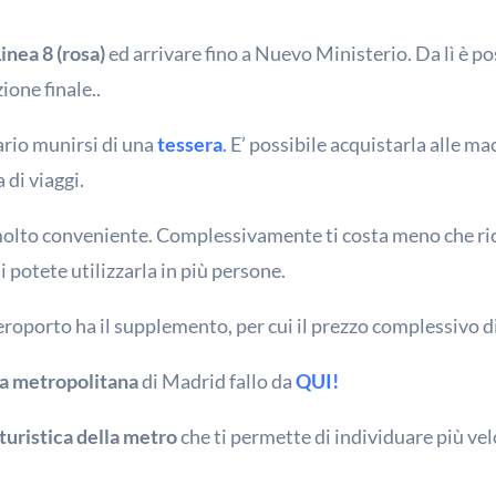
inea 8 (rosa)
ed arrivare fino a Nuevo Ministerio. Da lì è p
ione finale..
ario munirsi di una
tessera
.
E’ possibile acquistarla alle m
a di viaggi.
molto conveniente. Complessivamente ti costa meno che ricar
 potete utilizzarla in più persone.
 aeroporto ha il supplemento, per cui il prezzo complessivo di
a metropolitana
di Madrid fallo da
QUI!
uristica della metro
che ti permette di individuare più vel