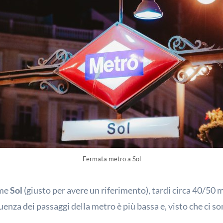
Fermata metro a Sol
ome
Sol
(giusto per avere un riferimento), tardi circa 40/50 m
equenza dei passaggi della metro è più bassa e, visto che ci s