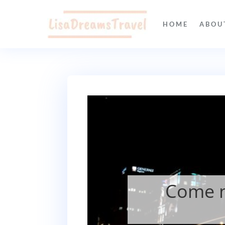
HOME
ABOU
Come m