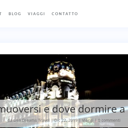
T
BLOG
VIAGGI
CONTATTO
uoversi e dove dormire a
da
Lisa Dreams Travel
|
Dic 22, 2019
|
Viaggi
|
0 commenti