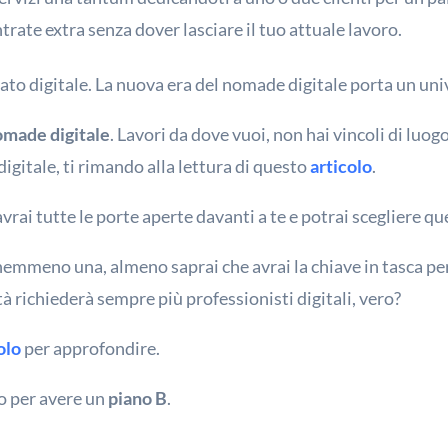
ntrate extra senza dover lasciare il tuo attuale lavoro.
to digitale. La nuova era del nomade digitale porta un univ
omade digitale
. Lavori da dove vuoi, non hai vincoli di luo
digitale, ti rimando alla lettura di questo
articolo
.
avrai tutte le porte aperte davanti a te e potrai scegliere que
 nemmeno una, almeno saprai che avrai la chiave in tasca per
tà richiederà sempre più professionisti digitali, vero?
olo
per approfondire.
o per avere un
piano B
.