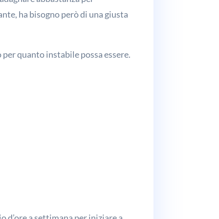
vante, ha bisogno però di una giusta
ro per quanto instabile possa essere.
o d’ore a settimana per iniziare a