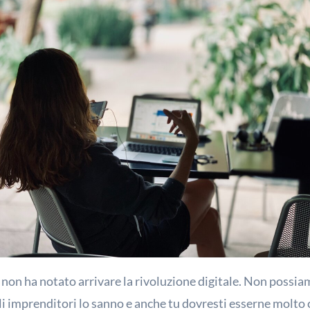
non ha notato arrivare la rivoluzione digitale. Non possiamo
gli imprenditori lo sanno e anche tu dovresti esserne molto