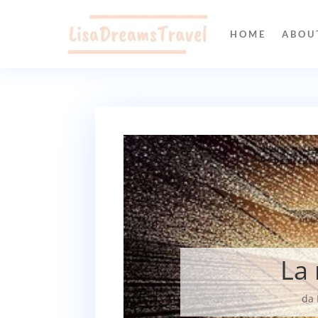
HOME
ABOU
La 
da