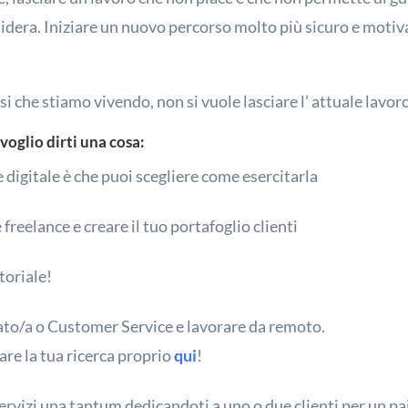
desidera. Iniziare un nuovo percorso molto più sicuro e moti
risi che stiamo vivendo, non si vuole lasciare l’ attuale lavo
 voglio dirti una cosa:
 digitale è che puoi scegliere come esercitarla
freelance e creare il tuo portafoglio clienti
toriale!
to/a o Customer Service e lavorare da remoto.
iare la tua ricerca proprio
qui
!
ervizi una tantum dedicandoti a uno o due clienti per un pai