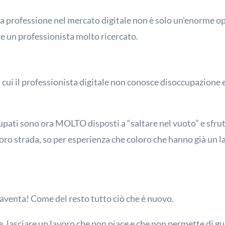
 la professione nel mercato digitale non è solo un’enorme o
e un professionista molto ricercato.
cui il professionista digitale non conosce disoccupazione e
cupati sono ora MOLTO disposti a “saltare nel vuoto” e sfru
oro strada, so per esperienza che coloro che hanno già un lav
aventa! Come del resto tutto ciò che è nuovo.
re, lasciare un lavoro che non piace e che non permette di